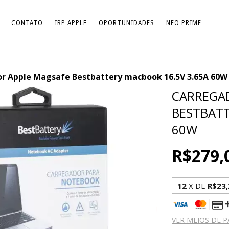
CONTATO
IRP APPLE
OPORTUNIDADES
NEO PRIME
r Apple Magsafe Bestbattery macbook 16.5V 3.65A 60W
CARREGA
BESTBATT
60W
R$279,
12
X DE
R$23,
VER MEIOS DE 